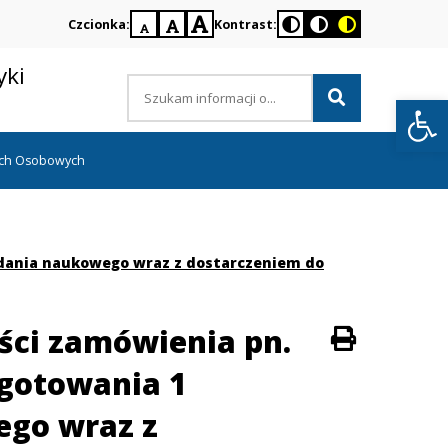
Czcionka:
Kontrast:
domyślna
większa
największa
czcionka
czcionka
czcionka
yki
Wyszukiwana
Otwórz 
fraza
Menu
ch Osobowych
główn
adania naukowego wraz z dostarczeniem do
ści zamówienia pn.
Drukuj
gotowania 1
ego wraz z