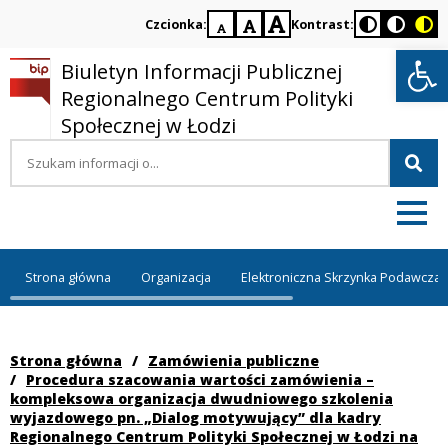
Czcionka:
Kontrast:
domyślna
większa
największa
Otwórz 
czcionka
czcionka
czcionka
Biuletyn Informacji Publicznej
Regionalnego Centrum Polityki
Społecznej w Łodzi
Wyszukiwana
fraza
Strona główna
Organizacja
Elektroniczna Skrzynka Podawcza
Strona główna
/
Zamówienia publiczne
/
Procedura szacowania wartości zamówienia –
kompleksowa organizacja dwudniowego szkolenia
wyjazdowego pn. „Dialog motywujący” dla kadry
Regionalnego Centrum Polityki Społecznej w Łodzi na