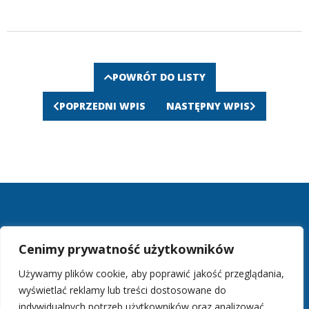
POWRÓT DO LISTY
POPRZEDNI WPIS
NASTĘPNY WPIS
Instrukcja korzystania z BIP
Cenimy prywatność użytkowników
Polityka prywatności
Redakcja
Używamy plików cookie, aby poprawić jakość przeglądania,
Mapa strony
wyświetlać reklamy lub treści dostosowane do
indywidualnych potrzeb użytkowników oraz analizować