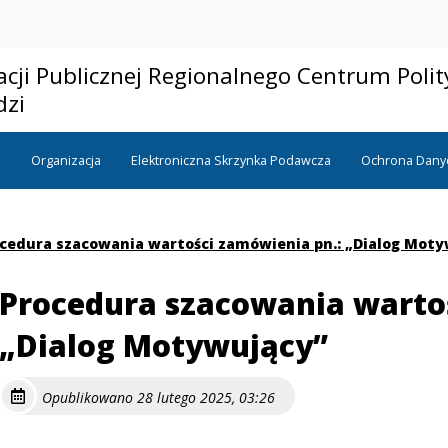
acji Publicznej Regionalnego Centrum Polit
dzi
a
Organizacja
Elektroniczna Skrzynka Podawcza
Ochrona Dany
cedura szacowania wartości zamówienia pn.: „Dialog Moty
Procedura szacowania wartoś
„Dialog Motywujący”
Opublikowano 28 lutego 2025, 03:26