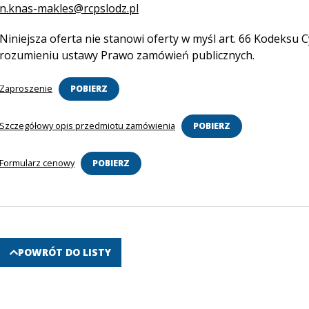
otwiera
n.knas-makles@rcpslodz.pl
się
Niniejsza oferta nie stanowi oferty w myśl art. 66 Kodeksu C
w
rozumieniu ustawy Prawo zamówień publicznych.
nowej
karcie
Zaproszenie
POBIERZ
Szczegółowy opis przedmiotu zamówienia
POBIERZ
Formularz cenowy
POBIERZ
POWRÓT DO LISTY