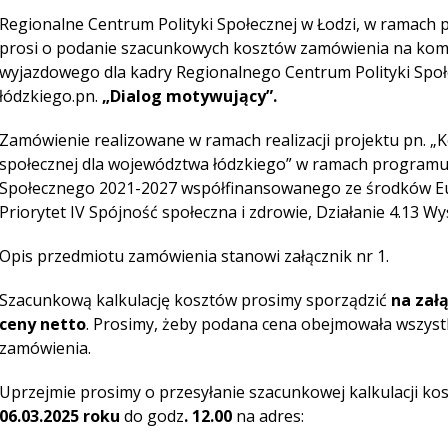
Regionalne Centrum Polityki Społecznej w Łodzi, w ramach
prosi o podanie szacunkowych kosztów zamówienia na kom
wyjazdowego dla kadry Regionalnego Centrum Polityki Społ
łódzkiego.pn.
„Dialog motywujący”.
Zamówienie realizowane w ramach realizacji projektu pn. „Ko
społecznej dla województwa łódzkiego” w ramach programu
Społecznego 2021-2027 współfinansowanego ze środków Eu
Priorytet IV Spójność społeczna i zdrowie, Działanie 4.13 W
Opis przedmiotu zamówienia stanowi załącznik nr 1.
Szacunkową kalkulację kosztów prosimy sporządzić
na zał
cen
y
netto
. Prosimy, żeby podana cena obejmowała wszystk
zamówienia.
Uprzejmie prosimy o przesyłanie szacunkowej kalkulacji kos
06.03.2025
roku
do godz
.
12.00
na adres: